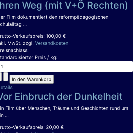
ihren Weg (mit V+Ö Rechten)
er Film dokumentiert den reformpädagogischen
chulalltag ...
rutto-Verkaufspreis:
100,00 €
nkl. MwSt. zzgl.
Versandkosten
reisnachlass:
tandardisierter Preis / kg:
etails
Vor Einbruch der Dunkelheit
in Film über Menschen, Träume und Geschichten rund um
in ...
rutto-Verkaufspreis:
20,00 €