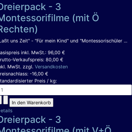
Dreierpack - 3
Montessorifilme (mit Ö
Rechten)
Laßt uns Zeit" - "Für mein Kind" und "Montessorischüler ...
asispreis inkl. MwSt.:
96,00 €
rutto-Verkaufspreis:
80,00 €
nkl. MwSt. zzgl.
Versandkosten
reisnachlass:
-16,00 €
tandardisierter Preis / kg:
etails
Dreierpack - 3
Montessorifilme (mit V+Ö