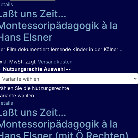
etails
Laßt uns Zeit...
Montessoripädagogik à la
Hans Elsner
er Film dokumentiert lernende Kinder in der Kölner ...
xkl. MwSt. zzgl.
Versandkosten
- Nutzungsrechte Auswahl --
ählen Sie die Nutzungsrechte
ariante wählen
etails
Laßt uns Zeit...
Montessoripädagogik à la
Hans Elsner (mit Ö Rechten)