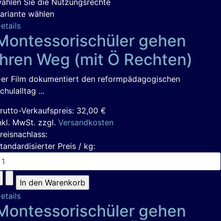
ählen Sie die Nutzungsrechte
ariante wählen
etails
Montessorischüler gehen
ihren Weg (mit Ö Rechten)
er Film dokumentiert den reformpädagogischen
chulalltag ...
rutto-Verkaufspreis:
32,00 €
nkl. MwSt. zzgl.
Versandkosten
reisnachlass:
tandardisierter Preis / kg:
etails
Montessorischüler gehen